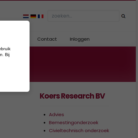
Webshop
Contact
Inloggen
ebruik
. Bij
Koers Research BV
Advies
Bemestingonderzoek
Civieltechnisch onderzoek