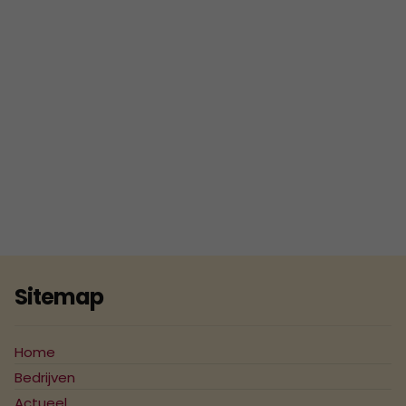
2018
ISO 9001 Certificaat - K.K.S.
Beheer B.V.
2017
2016
2015
2014
2013
2012
2011
Sitemap
2010
2009
Home
2008
Bedrijven
Actueel