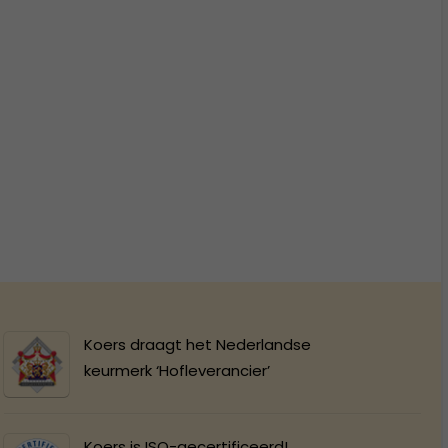
Koers draagt het Nederlandse
keurmerk ‘Hofleverancier’
Koers is ISO-gecertificeerd!