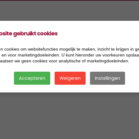
site gebruikt cookies
oducten
Projecten
Informatie
Vacatures
ers Aannemingen BV
2026
Acceptatiecriteria
n cookies om websitefuncties mogelijk te maken, inzicht te krijgen in g
), en voor marketingdoeleinden. U kunt hieronder uw voorkeuren opslaan
ers Handel BV
2025
Algemene voorwaarden
laatsen we geen cookies voor analytische of marketingdoeleinden.
ers Research BV
2024
Certificaat BRL 2506
Accepteren
Weigeren
Instellingen
ers Transport BV
2023
Certificaat BRL 9321
ersmix BV
2022
Certificaat BRL 9335
2021
Certificaat BRL SIKB 7500
2020
Certificaat VCA
2019
Disclaimer