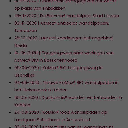
01-12-2020 | Onderzoek vormgegeven bouwstof
op basis van zinkslakken
26-11-2020 | DurEko-mix® wandelpad, Stad Leuven
03-11-2020 | KoMex® antraciet wandelpaden,
Terneuzen
26-10-2020 | Herstel zandwegen buitengebied
Breda
16-06-2020 | Toegangsweg naar woningen van
KoMex® BIO in Bosschenhoofd
09-06-2020 | KoMex® BIO toegangsweg in
IJzendijke
04-06-2020 | Nieuwe KoMex® BIO wandelpaden in
het Blekerspark te Leiden
19-05-2020 | DurEko-mix® wandel- en fietspaden in
Kontich
24-03-2020 | KoMex® rood wandelpaden op
Landgoed Schothorst in Amersfoort
03-02-2020 | KoMex® BIO naturel wandelpad te