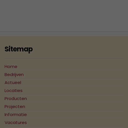
2018
ISO 9001 Certificaat - K.K.S.
Beheer B.V.
2017
2016
2015
Sitemap
2014
2013
Home
2012
Bedrijven
Actueel
2011
Locaties
2010
Producten
Projecten
2009
Informatie
2008
Vacatures