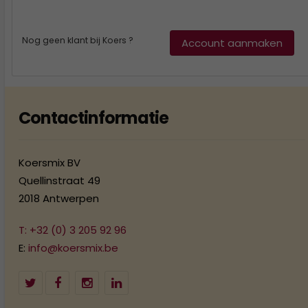
Nog geen klant bij Koers ?
Account aanmaken
Contactinformatie
Koersmix BV
Quellinstraat 49
2018 Antwerpen
T: +32 (0) 3 205 92 96
E:
info@koersmix.be