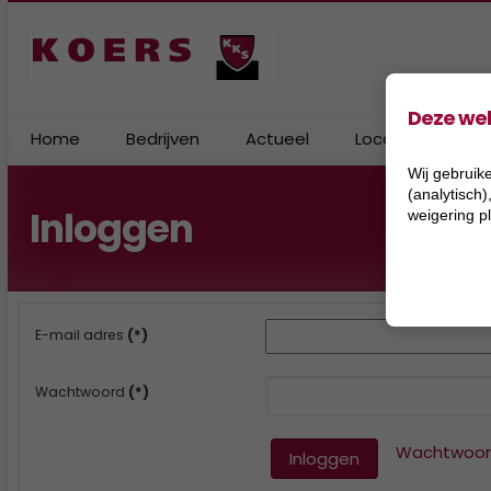
Deze web
Home
Bedrijven
Actueel
Locaties
Pr
Koers Aannemingen BV
2026
Bovensmilde
Ko
Wij gebruike
(analytisch
Inloggen
Koers Handel BV
2025
Groningen
Ko
weigering p
Koers Research BV
2024
Hoogersmilde
Ko
Koers Transport BV
2023
Ko
E-mail adres
(*)
Koersmix BV
2022
Ko
Wachtwoord
(*)
Wachtwoord
Inloggen