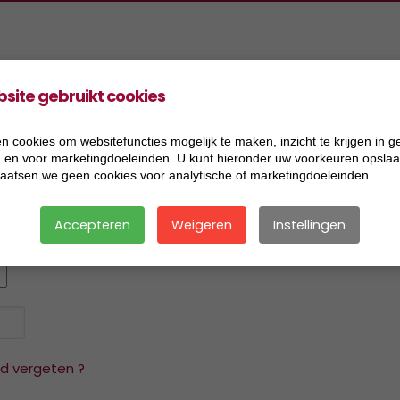
site gebruikt cookies
oducten
Projecten
Informatie
Vacatures
ers Aannemingen BV
2026
Acceptatiecriteria
n cookies om websitefuncties mogelijk te maken, inzicht te krijgen in g
), en voor marketingdoeleinden. U kunt hieronder uw voorkeuren opslaan
ers Handel BV
2025
Algemene voorwaarden
laatsen we geen cookies voor analytische of marketingdoeleinden.
ers Research BV
2024
Certificaat BRL 2506
Accepteren
Weigeren
Instellingen
ers Transport BV
2023
Certificaat BRL 9321
ersmix BV
2022
Certificaat BRL 9335
2021
Certificaat BRL SIKB 7500
2020
Certificaat VCA
 vergeten ?
2019
Disclaimer