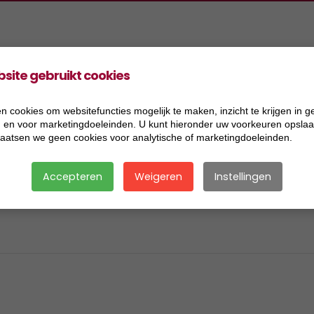
site gebruikt cookies
Produkte
Projekte
Information
Stellen
2026
Allgemeine
n cookies om websitefuncties mogelijk te maken, inzicht te krijgen in g
), en voor marketingdoeleinden. U kunt hieronder uw voorkeuren opslaan
Geschäftsbedingungen de
2025
laatsen we geen cookies voor analytische of marketingdoeleinden.
Firma Koers GmbH
2024
Accepteren
Weigeren
Instellingen
Impressum
2023
Rechtlicher
2022
Hinweis/Datenschutz
2021
2020
2019