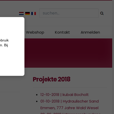
angebote
Webshop
Kontakt
Anmelden
ebruik
. Bij
r
Projekte 2018
12-10-2018 | kubaii Bocholt
01-10-2018 | Hydraulischer Sand
Emmen, 777 Jahre Wald Wesel