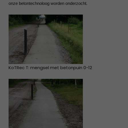
onze betontechnoloog worden onderzocht.
KoTRec T: mengsel met betonpuin 0-12