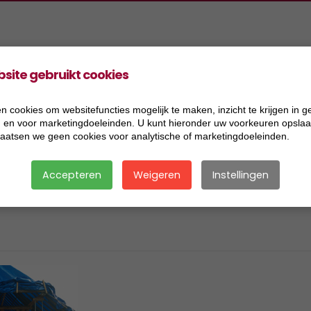
site gebruikt cookies
oducten
Projecten
Informatie
Vacatures
ers Aannemingen BV
2026
Acceptatiecriteria
n cookies om websitefuncties mogelijk te maken, inzicht te krijgen in g
), en voor marketingdoeleinden. U kunt hieronder uw voorkeuren opslaan
ers Handel BV
2025
Algemene voorwaarden
laatsen we geen cookies voor analytische of marketingdoeleinden.
ers Research BV
2024
Certificaat BRL 2506
Accepteren
Weigeren
Instellingen
ers Transport BV
2023
Certificaat BRL 9321
ersmix BV
2022
Certificaat BRL 9335
2021
Certificaat BRL SIKB 7500
2020
Certificaat VCA
2019
Disclaimer