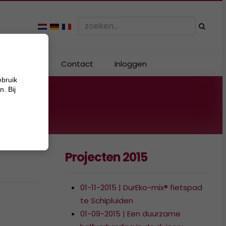
Webshop
Contact
Inloggen
ebruik
. Bij
Projecten 2015
01-11-2015 | DurEko-mix® fietspad
te Schipluiden
01-09-2015 | Een duurzame