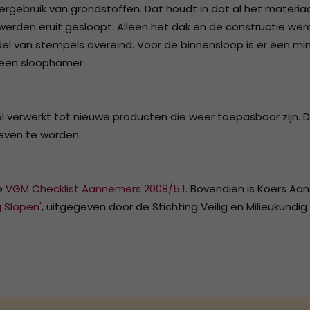
2007
rgebruik van grondstoffen. Dat houdt in dat al het materia
 werden eruit gesloopt. Alleen het dak en de constructie wer
2006
l van stempels overeind. Voor de binnensloop is er een min
2005
 een sloophamer.
2004
verwerkt tot nieuwe producten die weer toepasbaar zijn. Di
oeven te worden.
e
VGM Checklist Aannemers 2008/5.1
.
Bovendien is Koers Aa
g Slopen'
, uitgegeven door de Stichting Veilig en Milieukundig