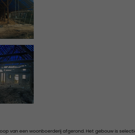
2018
ISO 9001 Certificaat - K.K.S.
Beheer B.V.
2017
2016
2015
2014
2013
2012
2011
2010
2009
2008
oop van een woonboerderij afgerond. Het gebouw is selecti