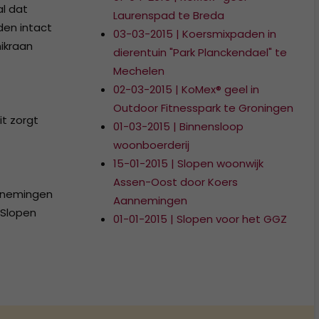
al dat
Laurenspad te Breda
den intact
03-03-2015 | Koersmixpaden in
ikraan
dierentuin "Park Planckendael" te
Mechelen
02-03-2015 | KoMex® geel in
Outdoor Fitnesspark te Groningen
t zorgt
01-03-2015 | Binnensloop
woonboerderij
15-01-2015 | Slopen woonwijk
Assen-Oost door Koers
nnemingen
Aannemingen
 Slopen
01-01-2015 | Slopen voor het GGZ