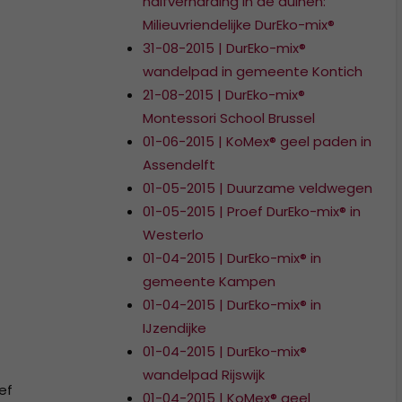
halfverharding in de duinen:
Milieuvriendelijke DurEko-mix®
31-08-2015 | DurEko-mix®
wandelpad in gemeente Kontich
21-08-2015 | DurEko-mix®
Montessori School Brussel
01-06-2015 | KoMex® geel paden in
Assendelft
01-05-2015 | Duurzame veldwegen
01-05-2015 | Proef DurEko-mix® in
Westerlo
01-04-2015 | DurEko-mix® in
gemeente Kampen
01-04-2015 | DurEko-mix® in
IJzendijke
01-04-2015 | DurEko-mix®
wandelpad Rijswijk
ef
01-04-2015 | KoMex® geel